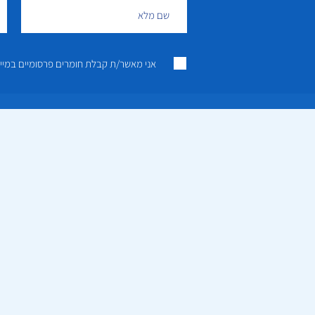
אני מאשר/ת קבלת חומרים פרסומיים במייל ו/או SMS