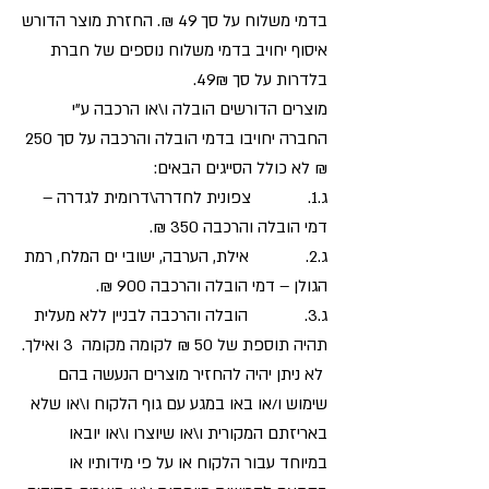
בדמי משלוח על סך 49 ₪. החזרת מוצר הדורש
איסוף יחויב בדמי משלוח נוספים של חברת
בלדרות על סך 49₪.
מוצרים הדורשים הובלה ו\או הרכבה ע"י
החברה יחויבו בדמי הובלה והרכבה על סך 250
₪ לא כולל הסייגים הבאים:
ג.1. צפונית לחדרה\דרומית לגדרה –
דמי הובלה והרכבה 350 ₪.
ג.2. אילת, הערבה, ישובי ים המלח, רמת
הגולן – דמי הובלה והרכבה 900 ₪.
ג.3. הובלה והרכבה לבניין ללא מעלית
תהיה תוספת של 50 ₪ לקומה מקומה 3 ואילך.
לא ניתן יהיה להחזיר מוצרים הנעשה בהם
שימוש ו/או באו במגע עם גוף הלקוח ו\או שלא
באריזתם המקורית ו\או שיוצרו ו\או יובאו
במיוחד עבור הלקוח או על פי מידותיו או