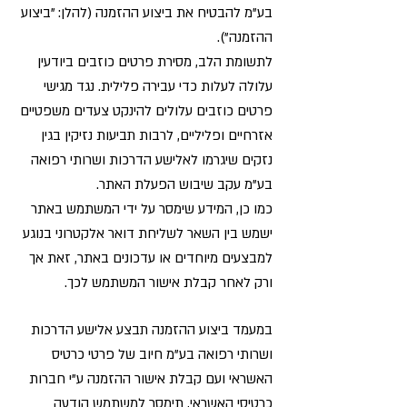
בע"מ להבטיח את ביצוע ההזמנה (להלן: "ביצוע
ההזמנה").
לתשומת הלב, מסירת פרטים כוזבים ביודעין
עלולה לעלות כדי עבירה פלילית. נגד מגישי
פרטים כוזבים עלולים להינקט צעדים משפטיים
אזרחיים ופליליים, לרבות תביעות נזיקין בגין
נזקים שיגרמו לאלישע הדרכות ושרותי רפואה
בע"מ עקב שיבוש הפעלת האתר.
כמו כן, המידע שימסר על ידי המשתמש באתר
ישמש בין השאר לשליחת דואר אלקטרוני בנוגע
למבצעים מיוחדים או עדכונים באתר, זאת אך
ורק לאחר קבלת אישור המשתמש לכך.
במעמד ביצוע ההזמנה תבצע אלישע הדרכות
ושרותי רפואה בע"מ חיוב של פרטי כרטיס
האשראי ועם קבלת אישור ההזמנה ע"י חברות
כרטיסי האשראי, תימסר למשתמש הודעה