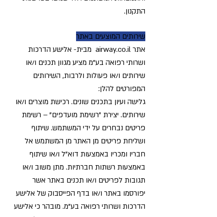
התקנון.
שירותים המוצעים באתר
אתר airway.co.il מבית- אלישע הדרכות
ושרותי רפואה בע"מ מציע מגוון תכנים ו/או
שירותים ו/או פעולות ולרבות, השירותים
המפורטים להלן:
גלישה ועיון בתכנים שונים. רכישת מוצרים ו/או
שירותים. יצירת "רשימת מועדפים" – רשימת
פריטים נבחרים על ידי המשתמש. שיתוף
ושליחת פריטים מן האתר מן המשתמש אל
חבריו ומכריו באמצעות דוא"ל ו/או שיתוף
באמצעות רשתות חברתיות. מתן משוב ו/או
תגובות לפריטים ו/או תכנים באתר אשר
יפורסמו באתר ו/או בדף הפייסבוק של אלישע
הדרכות ושרותי רפואה בע"מ. מובהר כי אלישע