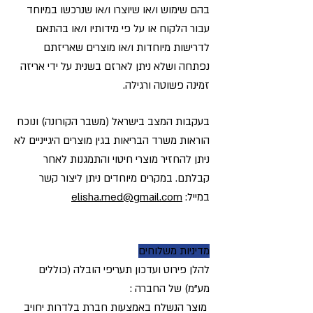
בהם שימוש ו/או שיוצרו ו/או שנרכשו במיוחד
עבור הלקוח או על פי מידותיו ו/או בהתאם
לדרישות מיוחדות ו/או מוצרים שאריזתם
נפתחה ושלא ניתן לארזם בשנית על ידי אריזה
זמינה פשוטה ורגילה.
בעקבות המצב בישראל (משבר הקורונה) ונוכח
הוראות משרד הבריאות בגין מוצרים היגייניים לא
ניתן להחזיר מוצרי חיטוי והתמגנות לאחר
קבלתם. במקרים מיוחדים ניתן ליצור קשר
במייל:
elisha.med@gmail.com
מדיניות משלוחים
להלן פירוט ועדכון תעריפי הובלה (כוללים
מע"מ) של החברה :
מוצר הנשלח באמצעות חברת בלדרות יחויב