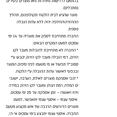
בהתאם לדרישות מיוחדות ו\או מוצרים פסידים
(מתכלים).
מוצר שהגיע לבית הלקוח תקול\פגום, תהליך
ההחזרה\החלפה יהיה ללא עלות הובלה
נוספת.
החברה מתחייבת לספק את מוצריה עד 14 ימי
עסקים למעט המקרים הבאים:
* החברה לא מתחייבת להובלות מעבר לקו
הירוק. דמי הובלה מעבר לקו הירוק יקבעו ע"י
סמנכ"ל תפעול או מי מטעמו לפני סיפוק המוצר
ובכפוף לאישור עלות ההובלה ע"י הלקוח.
* לגבי אספקת מוצרים לאילת, הערבה, יישובי
ים המלח, רמת הגולן ומעבר לקו הירוק במידה
ויהיו ויאושרו – זמן אספקה עד 25 ימי עסקים.
איסוף עצמי – איסוף עצמי יתאפשר, למעט
מוצרים הדורשים הרכבה של איש מקצוע מטעם
החברה. איסוף עצמי יתבצע בימי עסקים א'-ה',