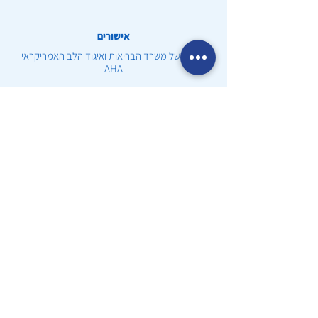
אישורים
הכרה של משרד הבריאות ואיגוד הלב האמריקראי
AHA
שעות פעילות
יום א' - ה': 09:00-19:00
Airway אתר
משווק ע״י אלישע הדרכות רפואה בע״מ
טלפון:077-7901617
מחלקות
מוצרים לקורונה
ערכות עזרה ראשונה
דפיברילטור ומשלימים