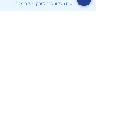
אנו עושים מעל ומעבר לספק משלוח מהיר
שירות לקוחות
זמינות 24/7 בכדי לספק שירות יוצא דופן
אישורים
הכרה של משרד הבריאות ואיגוד הלב האמריקראי
AHA
שעות פעילות