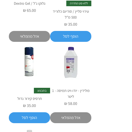
גלוקו ג'ל / Dextro Gel
ללא סט החדרה
מחיר
עירוי סליין / סודיום כלוריד
500 מ"ל
מחיר
הוסף לסל
אזל מהמלאי
פולידין - יודו-ויט תמיסה - 1
במבצע
ליטר
תרסיס קירור גדול
מחיר
מחיר
אזל מהמלאי
הוסף לסל