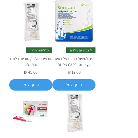
לשימוש גם בילדים
כולל סט החדרה
פד לטיפול בכווית על בסיס
סט עירוי סליין / סודיום כלוריד
עץ התה -BURN CARE
500 מ"ל
מחיר
מחיר
הוסף לסל
הוסף לסל