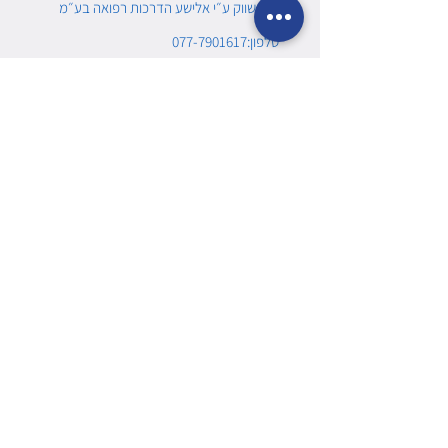
משווק ע״י אלישע הדרכות רפואה בע״מ
טלפון:077-7901617
מחלקות
מוצרים לקורונה
ערכות עזרה ראשונה
דפיברילטור ומשלימים
מוצרים לספורט
ציוד החייאה
מכשור רפואי
מתכלים
ציוד חילוץ ופינוי
קורס/רענון עזרה רשונה
מפת האתר
ביטול עסקה