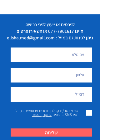
לפרטים או ייעוץ לפני רכישה
חייגו
077-7901617
או השאירו פרטים
ניתן לפנות גם במייל : elisha.med@gmail.com
אני מאשר/ת קבלת חומרים פרסומיים במייל
ו/או SMS בהתאם
לתקנון האתר
שליחה