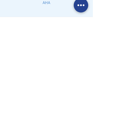
AHA
שעות פעילות
יום א' - ה': 09:00-19:00
Airway אתר
משווק ע״י אלישע הדרכות רפואה בע״מ
טלפון:077-7901617
מחלקות
מוצרים לקורונה
ערכות עזרה ראשונה
דפיברילטור ומשלימים
מוצרים לספורט
ציוד החייאה
מכשור רפואי