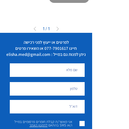
1
/
1
לפרטים או ייעוץ לפני רכישה
חייגו
077-7901617
או השאירו פרטים
ניתן לפנות גם במייל : elisha.med@gmail.com
אני מאשר/ת קבלת חומרים פרסומיים במייל
ו/או SMS בהתאם
לתקנון האתר