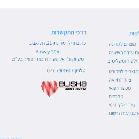
דרכי התקשרות
קות
כתובת: ילין מור נתן 21, תל-אביב
מוצרים לקורונה
Airway אתר
ת עזרה ראשונה
משווק ע״י אלישע הדרכות רפואה בע״מ
ילטור ומשלימים
טלפון:077-7901617
מוצרים לספורט
ציוד החייאה
מכשור רפואי
מתכלים
ציוד חילוץ ופינוי
רענון עזרה רשונה