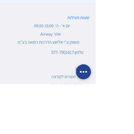
שעות פעילות
יום א' - ה': 09:00-19:00
Airway אתר
משווק ע״י אלישע הדרכות רפואה בע״מ
טלפון:077-7901617
מחלקות
מוצרים לקורונה
ערכות עזרה ראשונה
דפיברילטור ומשלימים
מוצרים לספורט
ציוד החייאה
מכשור רפואי
מתכלים