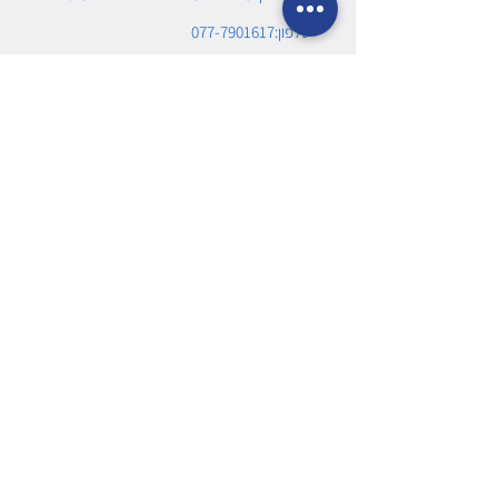
טלפון:077-7901617
מחלקות
מוצרים לקורונה
ערכות עזרה ראשונה
דפיברילטור ומשלימים
מוצרים לספורט
ציוד החייאה
מכשור רפואי
מתכלים
ציוד חילוץ ופינוי
קורס/רענון עזרה רשונה
מפת האתר
ביטול עסקה