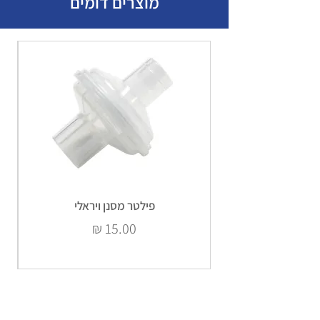
מוצרים דומים
פד גזה סטרילי
10
גליל פלסטר 2.5 ס"מ
2
פלסטריות
80
כפפות לטקס
6
חוסם עורקים
1
תחבושת אישית תקנית
3
פילטר מסנן ויראלי
ספונג'טות -פדי אלכוהול
14
מחיר
לחיטוי
תחבושת אלסטית 8 ס"מ
1
פד סטרילי עם שוליים דביקים
2