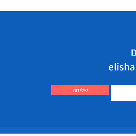
ם
שליחה